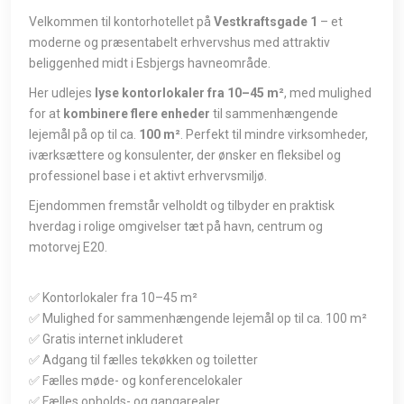
Velkommen til kontorhotellet på
Vestkraftsgade 1
– et
moderne og præsentabelt erhvervshus med attraktiv
beliggenhed midt i Esbjergs havneområde.
Her udlejes
lyse kontorlokaler fra 10–45 m²
, med mulighed
for at
kombinere flere enheder
til sammenhængende
lejemål på op til ca.
100 m²
. Perfekt til mindre virksomheder,
iværksættere og konsulenter, der ønsker en fleksibel og
professionel base i et aktivt erhvervsmiljø.
Ejendommen fremstår velholdt og tilbyder en praktisk
hverdag i rolige omgivelser tæt på havn, centrum og
motorvej E20.
✅ Kontorlokaler fra 10–45 m²
✅ Mulighed for sammenhængende lejemål op til ca. 100 m²
✅ Gratis internet inkluderet
✅ Adgang til fælles tekøkken og toiletter
✅ Fælles møde- og konferencelokaler
✅ Fælles opholds- og gangarealer