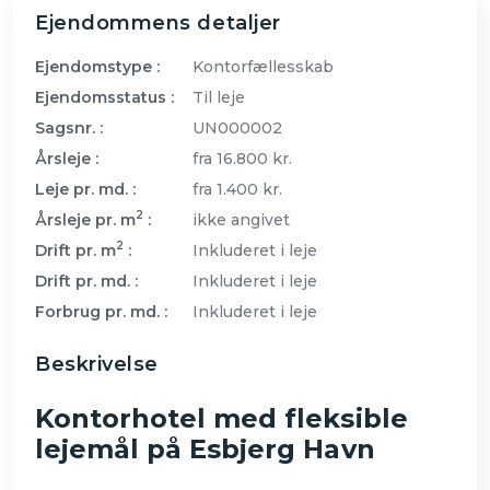
Ejendommens detaljer
Ejendomstype :
Kontorfællesskab
Ejendomsstatus :
Til leje
Sagsnr. :
UN000002
Årsleje :
fra 16.800 kr.
Leje pr. md. :
fra 1.400 kr.
2
Årsleje pr. m
:
ikke angivet
2
Drift pr. m
:
Inkluderet i leje
Drift pr. md. :
Inkluderet i leje
Forbrug pr. md. :
Inkluderet i leje
Beskrivelse
Kontorhotel med fleksible
lejemål på Esbjerg Havn