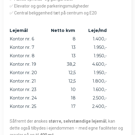
✅ Elevator og gode parkeringsmuligheder
✅ Central beliggenhed tæt på centrum og E20
Lejemål
Netto kvm
Leje/md
Kontor nr. 6
8
1.400,-
Kontor nr. 7
13
1.950,-
Kontor nr. 8
13
1.950,-
Kontor nr. 19
38,2
4.600,-
Kontor nr. 20
12,5
1.950,-
Kontor nr. 21
12,5
1.800,-
Kontor nr. 23
10
1.600,-
Kontor nr. 24
18
2.500,-
Kontor nr. 25
17
2.400,-
Såfremt der ønskes
større, selvstændige lejemål
, kan
dette også tilbydes i ejendommen – med egne faciliteter og
arealer på op til
400 m²
.